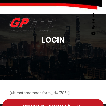
LOGIN
[ultimatemember form_id=”705″]