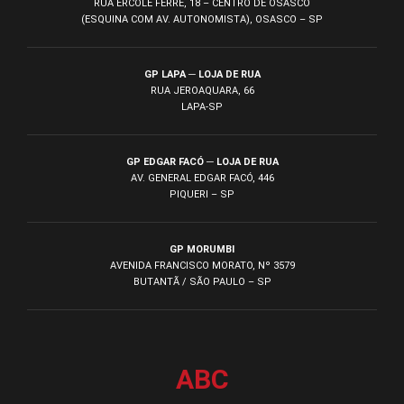
RUA ÉRCOLE FERRE, 18 – CENTRO DE OSASCO
(ESQUINA COM AV. AUTONOMISTA), OSASCO – SP
GP LAPA ─ LOJA DE RUA
RUA JEROAQUARA, 66
LAPA-SP
GP EDGAR FACÓ ─ LOJA DE RUA
AV. GENERAL EDGAR FACÓ, 446
PIQUERI – SP
GP MORUMBI
AVENIDA FRANCISCO MORATO, Nº 3579
BUTANTÃ / SÃO PAULO – SP
ABC